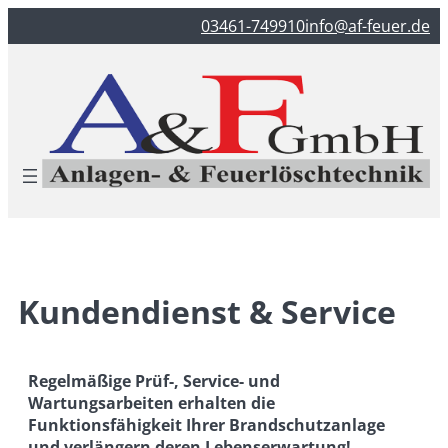
Zum
03461-749910
info@af-feuer.de
Inhalt
springen
Kundendienst & Service
Regelmäßige Prüf-, Service- und
Wartungsarbeiten erhalten die
Funktionsfähigkeit Ihrer Brandschutzanlage
und verlängern deren Lebenserwartung!